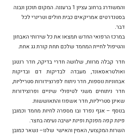
והמשודרג ברחוב עציון 1 ברעננה. המקום תוכנן ונבנה
בסטנדרטים אמריקאים כבית חולים וטרינרי לכל
דבר.
במרכז הרפואי החדש תמצאו את כל שירותי האבחון
והטיפול לחיית המחמד שלכם תחת קורת גג אחת.
חדר קבלה מרווח, שלושה חדרי בדיקה, חדר רנטגן
ואולטראסאונד, מעבדה לבדיקות דם ובדיקות
אבחוניות נוספות, חדר ניתוח לפרוצידורות סטריליות,
חדר ניתוחים משני לטיפולי שיניים ופרוצידורות
שאינן סטריליות, חדר אשפוז והתאוששות.
בנוסף – אגף נפרד ובו מספרה לחיות מחמד וכמובן
פינת קפה מפנקת ופינת ישיבה נעימה בחצר.
השרות המקצועי, האמין והאישי שלנו– נשאר כמובן